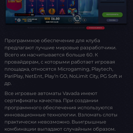
Программное обеспечение для клуба
предлагают лучшие мировые разработчики.
Всего их насчитывается больше 60. К
провайдерам, с которыми работает игровая
площадка, относятся Microgaming, Playtech,
PariPlay, NetEnt, Play’n GO, NoLimit City, PG Soft и
др.
Все игровые автоматы Vavada имеют
сертификаты качества. При создании
программного обеспечения используются
инновационные технологии. Взломать слоты
практически невозможно. Выигрышные
комбинации выпадают случайным образом.