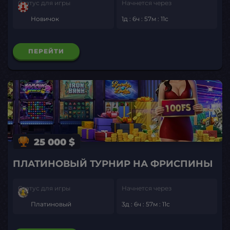
Статус для игры
Начнется через
Новичок
1д : 6ч : 57м : 9с
ПЕРЕЙТИ
25 000 $
ПЛАТИНОВЫЙ ТУРНИР НА ФРИСПИНЫ
Статус для игры
Начнется через
Платиновый
3д : 6ч : 57м : 9с