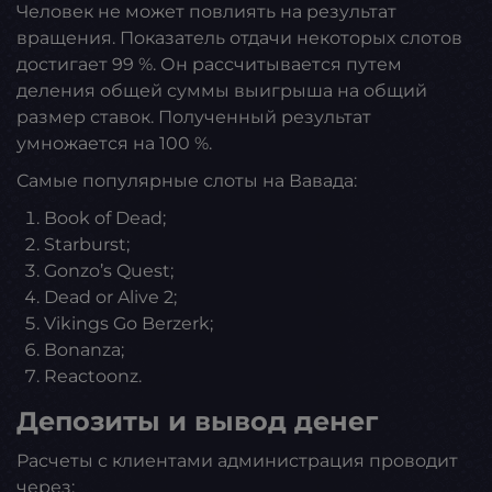
Человек не может повлиять на результат
вращения. Показатель отдачи некоторых слотов
достигает 99 %. Он рассчитывается путем
деления общей суммы выигрыша на общий
размер ставок. Полученный результат
умножается на 100 %.
Самые популярные слоты на Вавада:
Book of Dead;
Starburst;
Gonzo’s Quest;
Dead or Alive 2;
Vikings Go Berzerk;
Bonanza;
Reactoonz.
Депозиты и вывод денег
Расчеты с клиентами администрация проводит
через: