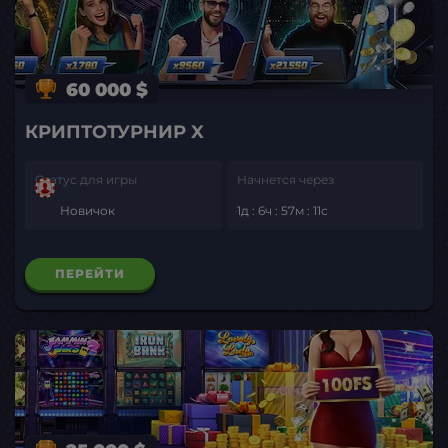
60 000 $
КРИПТОТУРНИР X
Статус для игры
Начнется через
Новичок
1д : 6ч : 57м : 9с
ПЕРЕЙТИ