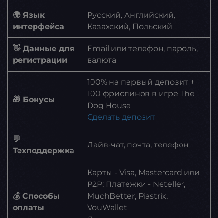
🌍 Язык
Русский, Английский,
интepфeйca
Казахский, Польский
👋 Данные для
Email или телефон, пароль,
регистрации
валюта
100% на первый депозит +
100 фриспинов в игре The
🎁 Бонусы
Dog House
Сделать депозит
💬
Лайв-чат, почта, телефон
Техподдержка
Карты - Visa, Mastercard или
P2P; Платежки - Neteller,
💰 Способы
MuchBetter, Piastrix,
оплаты
VouWallet