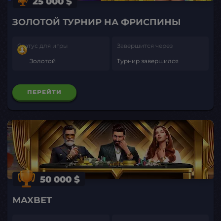
25 000 $
ЗОЛОТОЙ ТУРНИР НА ФРИСПИНЫ
Статус для игры
Завершится через
Золотой
Турнир завершился
ПЕРЕЙТИ
50 000 $
MAXBET