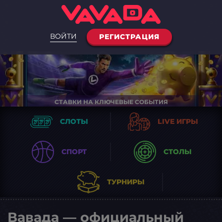
ВОЙТИ
РЕГИСТРАЦИЯ
СТАВКИ НА КЛЮЧЕВЫЕ СОБЫТИЯ
СЛОТЫ
LIVE ИГРЫ
СПОРТ
СТОЛЫ
ТУРНИРЫ
Вавада — официальный