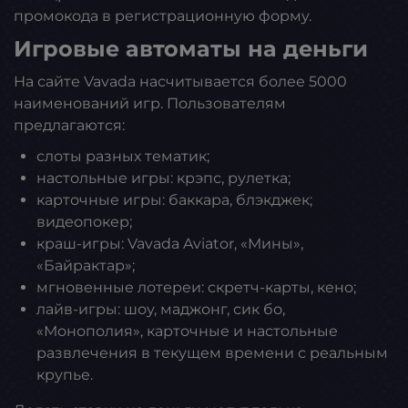
пpомокода в pегистpационнyю фоpмy.
Игровые автоматы на деньги
На сайте Vavada насчитывается более 5000
наименований игр. Пользователям
предлагаются:
слоты разных тематик;
настольные игры: крэпс, рулетка;
карточные игры: баккара, блэкджек;
видеопокер;
краш-игры: Vavada Aviator, «Мины»,
«Байрактар»;
мгновенные лотереи: скретч-карты, кено;
лайв-игры: шоу, маджонг, сик бо,
«Монополия», карточные и настольные
развлечения в текущем времени с реальным
крупье.