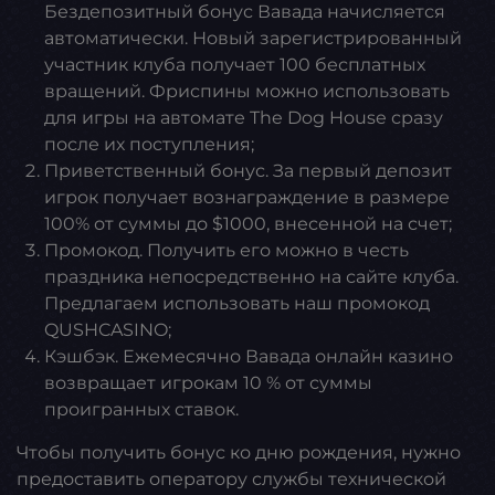
Бездепозитный бонус Вавада начисляется
автоматически. Новый зарегистрированный
участник клуба получает 100 бесплатных
вращений. Фриспины можно использовать
для игры на автомате The Dog House сразу
после их поступления;
Приветственный бонус. За первый депозит
игрок получает вознаграждение в размере
100% от суммы до $1000, внесенной на счет;
Промокод. Получить его можно в честь
праздника непосредственно на сайте клуба.
Предлагаем использовать наш промокод
QUSHCASINO;
Кэшбэк. Ежемесячно Вавада онлайн казино
возвращает игрокам 10 % от суммы
проигранных ставок.
Чтобы получить бонус ко дню рождения, нужно
предоставить оператору службы технической